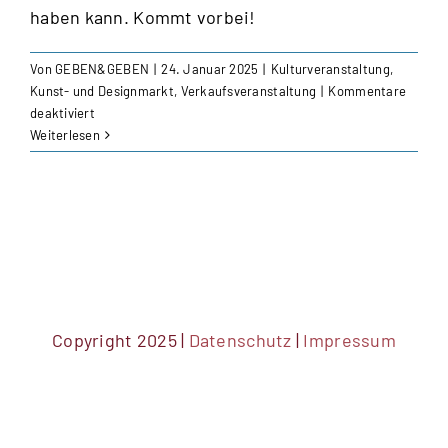
haben kann. Kommt vorbei!
Von
GEBEN&GEBEN
|
24. Januar 2025
|
Kulturveranstaltung
,
Kunst- und Designmarkt
,
Verkaufsveranstaltung
|
Kommentare
für
deaktiviert
GEBEN&GEBEN
Weiterlesen
–
das
solidarische
Festival
für
Kunst,
Handwerk
&
Design
Copyright 2025 |
Datenschutz
|
Impressum
mit
Live
Konzert