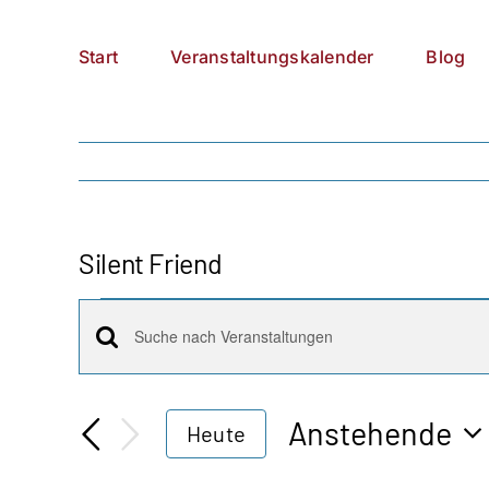
Zum
German
▼
Inhalt
Start
Veranstaltungskalender
Blog
springen
Silent Friend
Veranstaltungen
Veranstaltungen
Bitte
Schlüsselwort
Suche
eingeben.
Anstehende
Heute
Suche
und
Datum
nach