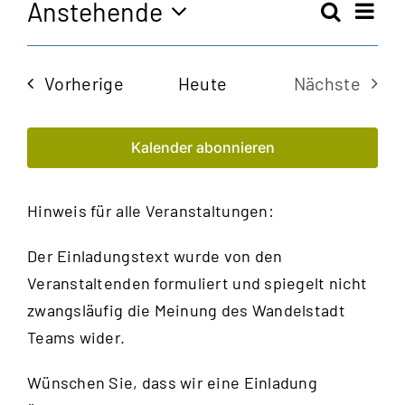
Anstehende
Vera
Suche
Veran
Zusam
Ansi
Datum
Navi
auswählen.
Such
Veranstaltungen
Vorherige
Heute
Nächste
und
Veransta
Kalender abonnieren
Ansic
Navig
Hinweis für alle Veranstaltungen:
Der Einladungstext wurde von den
Veranstaltenden formuliert und spiegelt nicht
zwangsläufig die Meinung des Wandelstadt
Teams wider.
Wünschen Sie, dass wir eine Einladung