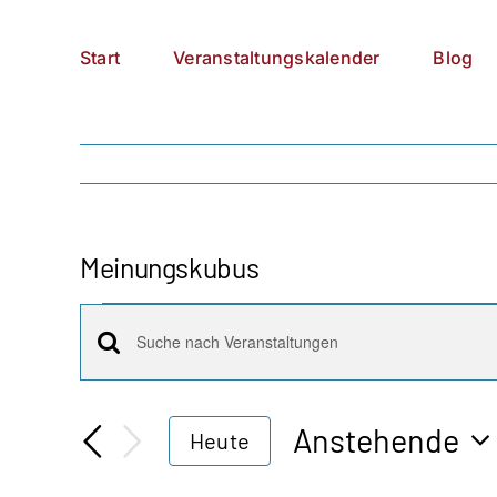
Zum
German
▼
Inhalt
Start
Veranstaltungskalender
Blog
springen
Meinungskubus
Veranstaltungen
Veranstaltungen
Bitte
Schlüsselwort
Suche
eingeben.
Anstehende
Heute
Suche
und
Datum
nach