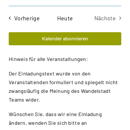
Veran
Ansi
Datum
Navi
auswählen.
Such
Veranstaltungen
Vorherige
Heute
Nächste
und
Veransta
Kalender abonnieren
Ansic
Navig
Hinweis für alle Veranstaltungen:
Der Einladungstext wurde von den
Veranstaltenden formuliert und spiegelt nicht
zwangsläufig die Meinung des Wandelstadt
Teams wider.
Wünschen Sie, dass wir eine Einladung
ändern, wenden Sie sich bitte an