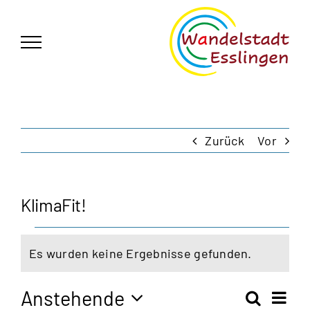
Zum
German
▼
Inhalt
springen
Zurück
Vor
KlimaFit!
Veranstaltungen
Es wurden keine Ergebnisse gefunden.
Hinweis
Anstehende
Vera
Suche
Zusam