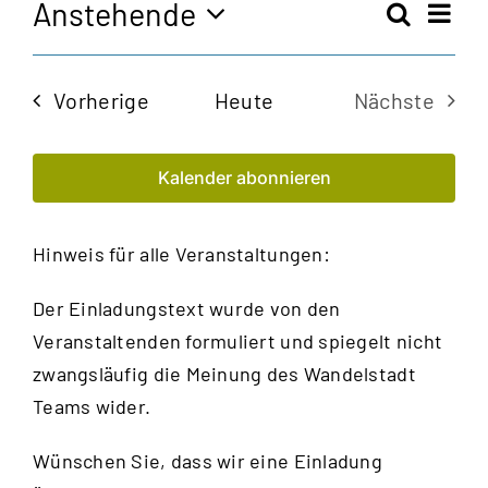
Anstehende
Vera
Suche
Veran
Zusam
Ansi
Datum
Navi
auswählen.
Such
Veranstaltungen
Vorherige
Heute
Nächste
und
Veransta
Kalender abonnieren
Ansic
Navig
Hinweis für alle Veranstaltungen:
Der Einladungstext wurde von den
Veranstaltenden formuliert und spiegelt nicht
zwangsläufig die Meinung des Wandelstadt
Teams wider.
Wünschen Sie, dass wir eine Einladung