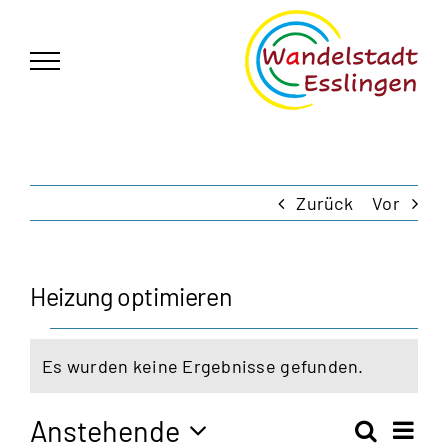
Zum
German
▼
Inhalt
springen
Zurück
Vor
Heizung optimieren
Veranstaltungen
Es wurden keine Ergebnisse gefunden.
Hinweis
Anstehende
Vera
Suche
Zusam