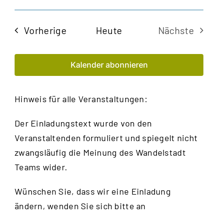
Veran
Ansi
Datum
Navi
auswählen.
Such
Veranstaltungen
Vorherige
Heute
Nächste
und
Veransta
Kalender abonnieren
Ansic
Navig
Hinweis für alle Veranstaltungen:
Der Einladungstext wurde von den
Veranstaltenden formuliert und spiegelt nicht
zwangsläufig die Meinung des Wandelstadt
Teams wider.
Wünschen Sie, dass wir eine Einladung
ändern, wenden Sie sich bitte an