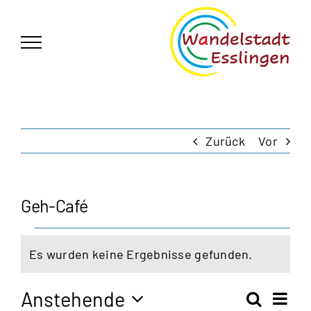
Zum
German
▼
Inhalt
springen
Zurück
Vor
Geh-Café
Veranstaltungen
Es wurden keine Ergebnisse gefunden.
Hinweis
Anstehende
Vera
Suche
Zusam