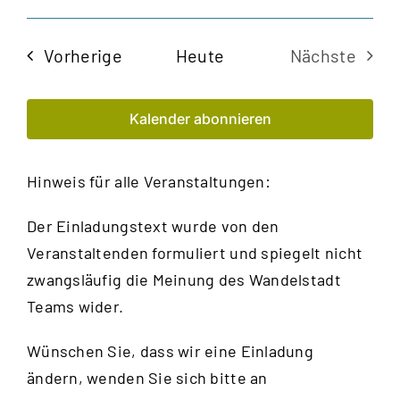
Veran
Ansi
Datum
Navi
auswählen.
Such
Veranstaltungen
Vorherige
Heute
Nächste
und
Veransta
Kalender abonnieren
Ansic
Navig
Hinweis für alle Veranstaltungen:
Der Einladungstext wurde von den
Veranstaltenden formuliert und spiegelt nicht
zwangsläufig die Meinung des Wandelstadt
Teams wider.
Wünschen Sie, dass wir eine Einladung
ändern, wenden Sie sich bitte an