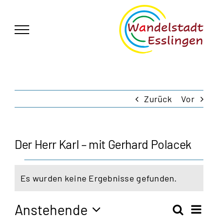
Zum
German
▼
Inhalt
springen
Zurück
Vor
Der Herr Karl – mit Gerhard Polacek
Veranstaltungen
Es wurden keine Ergebnisse gefunden.
Hinweis
Anstehende
Vera
Suche
Zusam