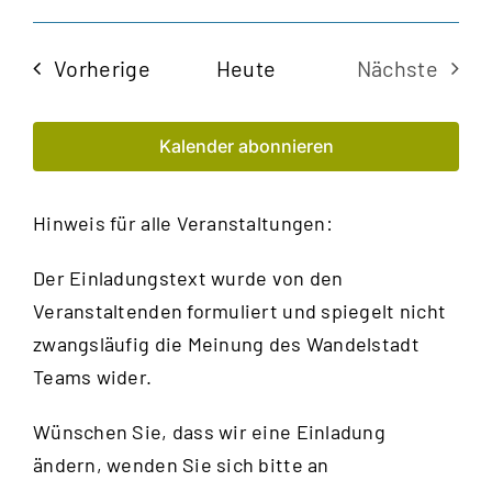
Veran
Ansi
Datum
Navi
auswählen.
Such
Veranstaltungen
Vorherige
Heute
Nächste
und
Veransta
Kalender abonnieren
Ansic
Navig
Hinweis für alle Veranstaltungen:
Der Einladungstext wurde von den
Veranstaltenden formuliert und spiegelt nicht
zwangsläufig die Meinung des Wandelstadt
Teams wider.
Wünschen Sie, dass wir eine Einladung
ändern, wenden Sie sich bitte an