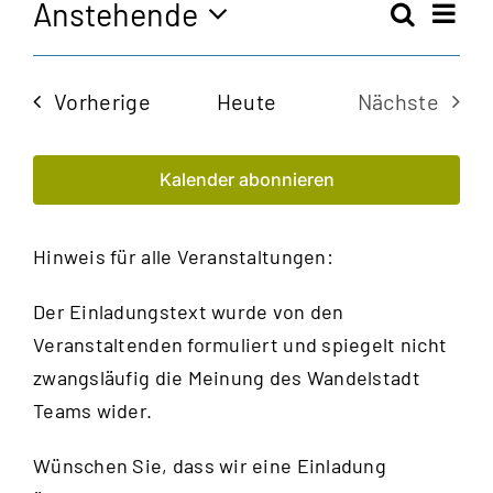
Anstehende
Vera
Suche
Veran
Zusam
Ansi
Datum
Navi
auswählen.
Such
Veranstaltungen
Vorherige
Heute
Nächste
und
Veransta
Kalender abonnieren
Ansic
Navig
Hinweis für alle Veranstaltungen:
Der Einladungstext wurde von den
Veranstaltenden formuliert und spiegelt nicht
zwangsläufig die Meinung des Wandelstadt
Teams wider.
Wünschen Sie, dass wir eine Einladung