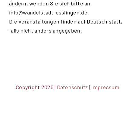
ändern, wenden Sie sich bitte an
20:00
info@wandelstadt-esslingen.de
.
Die Veranstaltungen finden auf Deutsch statt,
21:00
falls nicht anders angegeben.
22:00
23:00
0:00
Copyright 2025 |
Datenschutz
|
Impressum
DSGVO Cookie Consent mit Real Cookie Banner