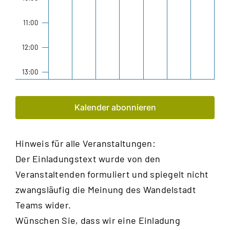
11:00
12:00
13:00
14:00
Kalender abonnieren
15:00
Hinweis für alle Veranstaltungen:
16:00
Der Einladungstext wurde von den
17:00
Veranstaltenden formuliert und spiegelt nicht
zwangsläufig die Meinung des Wandelstadt
18:00
Teams wider.
Wünschen Sie, dass wir eine Einladung
19:00