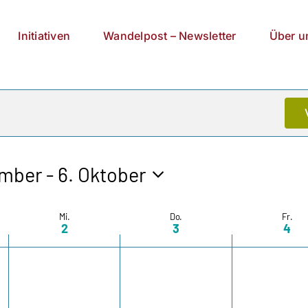
Initiativen
Wandelpost – Newsletter
Über u
ember
 - 
6. Oktober
n.
Mi.
Do.
Fr.
2
3
4