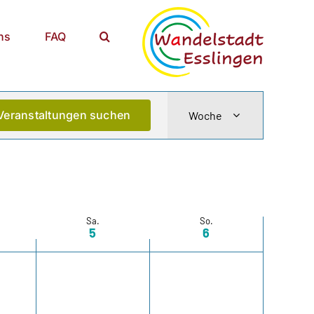
ns
FAQ
Veranstaltun
Veranstaltungen suchen
Woche
Ansichten-
Navigation
Sa.
So.
5
6