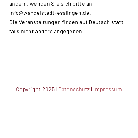
ändern, wenden Sie sich bitte an
20:00
info@wandelstadt-esslingen.de
.
Die Veranstaltungen finden auf Deutsch statt,
21:00
falls nicht anders angegeben.
22:00
23:00
0:00
Copyright 2025 |
Datenschutz
|
Impressum
DSGVO Cookie Consent mit Real Cookie Banner