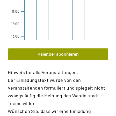
11:00
12:00
13:00
14:00
Kalender abonnieren
15:00
Hinweis für alle Veranstaltungen:
16:00
Der Einladungstext wurde von den
17:00
Veranstaltenden formuliert und spiegelt nicht
zwangsläufig die Meinung des Wandelstadt
18:00
Teams wider.
Wünschen Sie, dass wir eine Einladung
19:00