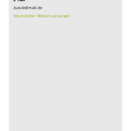
zuzule@mail.de
Veranstalter-Website anzeigen
Aus datenschutzrechtlichen Gründen benötigt
Google Maps Ihre Einwilligung um geladen zu
werden. Mehr Informationen finden Sie unter
Datenschutzerklärung
.
Akzeptieren