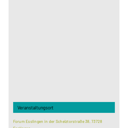
Aus datenschutzrechtlichen Gründen benötigt
Google Maps Ihre Einwilligung um geladen zu
werden. Mehr Informationen finden Sie unter
Datenschutzerklärung
.
Akzeptieren
Veranstaltungsort
Forum Esslingen in der Schelztorstraße 38, 73728