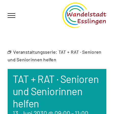
Zum
German
▼
Inhalt
springen
Veranstaltungsserie:
TAT + RAT · Senioren
und Seniorinnen helfen
TAT + RAT · Senioren
und Seniorinnen
helfen
13. Juni 2030 @ 09:00
-
11:00