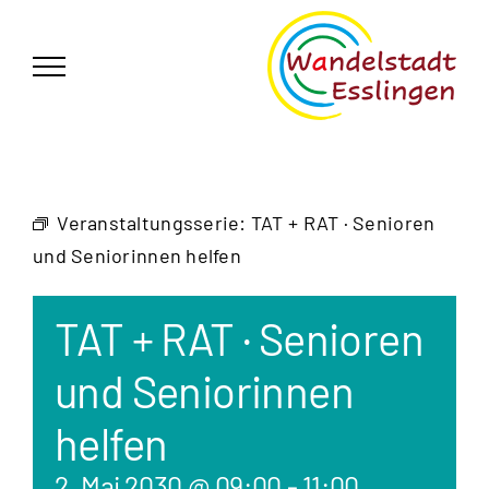
Zum
German
▼
Inhalt
springen
Veranstaltungsserie:
TAT + RAT · Senioren
und Seniorinnen helfen
TAT + RAT · Senioren
und Seniorinnen
helfen
2. Mai 2030 @ 09:00
-
11:00