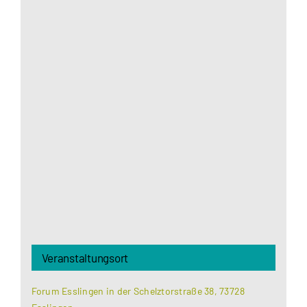
Aus datenschutzrechtlichen Gründen benötigt
Google Maps Ihre Einwilligung um geladen zu
werden. Mehr Informationen finden Sie unter
Datenschutzerklärung
.
Akzeptieren
Veranstaltungsort
Forum Esslingen in der Schelztorstraße 38, 73728