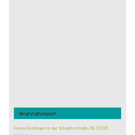
Aus datenschutzrechtlichen Gründen benötigt
Google Maps Ihre Einwilligung um geladen zu
werden. Mehr Informationen finden Sie unter
Datenschutzerklärung
.
Akzeptieren
Veranstaltungsort
Forum Esslingen in der Schelztorstraße 38, 73728