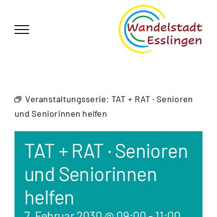
Zum
German
▼
Inhalt
springen
Veranstaltungsserie:
TAT + RAT · Senioren
und Seniorinnen helfen
TAT + RAT · Senioren
und Seniorinnen
helfen
7. Februar 2030 @ 09:00
-
11:00