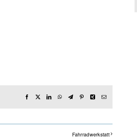
Facebook
X
LinkedIn
WhatsApp
Telegram
Pinterest
Xing
E-
Mail
Fahrradwerkstatt