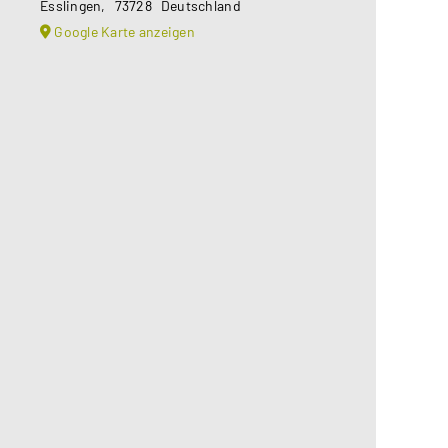
Esslingen
,
73728
Deutschland
Google Karte anzeigen
Aus datenschutzrechtlichen
Gründen benötigt Google Maps Ihre
Einwilligung um geladen zu werden.
Mehr Informationen finden Sie
unter
Datenschutzerklärung
.
Akzeptieren