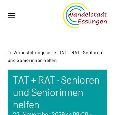
Zum
German
▼
Inhalt
springen
Veranstaltungsserie:
TAT + RAT · Senioren
und Seniorinnen helfen
TAT + RAT · Senioren
und Seniorinnen
helfen
22. November 2029 @ 09:00
-