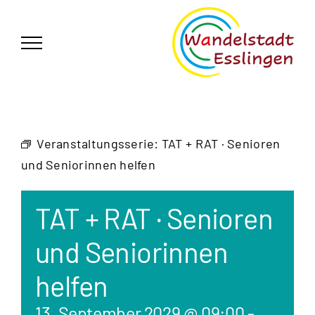
Zum
German
▼
Inhalt
springen
Veranstaltungsserie:
TAT + RAT · Senioren
und Seniorinnen helfen
TAT + RAT · Senioren
und Seniorinnen
helfen
13. September 2029 @ 09:00
-