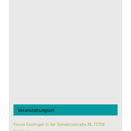
Aus datenschutzrechtlichen Gründen benötigt
Google Maps Ihre Einwilligung um geladen zu
werden. Mehr Informationen finden Sie unter
Datenschutzerklärung
.
Akzeptieren
Veranstaltungsort
Forum Esslingen in der Schelztorstraße 38, 73728