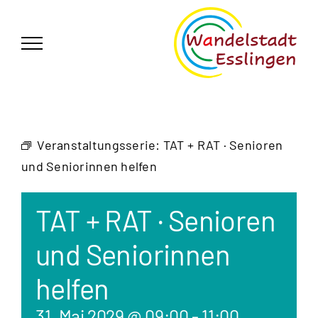
Zum
German
▼
Inhalt
springen
Veranstaltungsserie:
TAT + RAT · Senioren
und Seniorinnen helfen
TAT + RAT · Senioren
und Seniorinnen
helfen
31. Mai 2029 @ 09:00
-
11:00