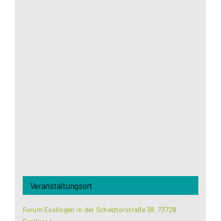
Aus datenschutzrechtlichen Gründen benötigt
Google Maps Ihre Einwilligung um geladen zu
werden. Mehr Informationen finden Sie unter
Datenschutzerklärung
.
Akzeptieren
Veranstaltungsort
Forum Esslingen in der Schelztorstraße 38, 73728