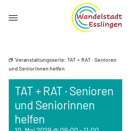
Zum
German
▼
Inhalt
springen
Veranstaltungsserie:
TAT + RAT · Senioren
und Seniorinnen helfen
TAT + RAT · Senioren
und Seniorinnen
helfen
10. Mai 2029 @ 09:00
-
11:00