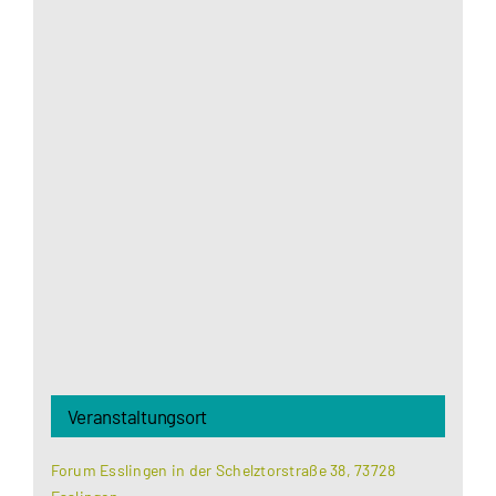
Aus datenschutzrechtlichen Gründen benötigt
Google Maps Ihre Einwilligung um geladen zu
werden. Mehr Informationen finden Sie unter
Datenschutzerklärung
.
Akzeptieren
Veranstaltungsort
Forum Esslingen in der Schelztorstraße 38, 73728