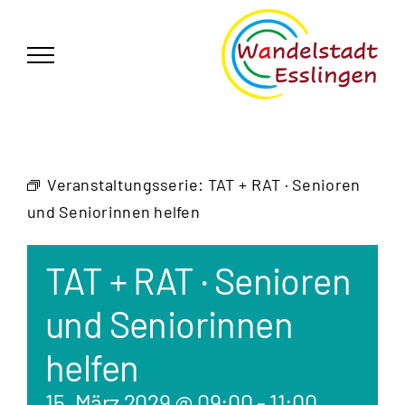
Zum
German
▼
Inhalt
springen
Veranstaltungsserie:
TAT + RAT · Senioren
und Seniorinnen helfen
TAT + RAT · Senioren
und Seniorinnen
helfen
15. März 2029 @ 09:00
-
11:00