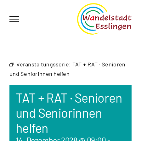
Zum
German
▼
Inhalt
springen
Veranstaltungsserie:
TAT + RAT · Senioren
und Seniorinnen helfen
TAT + RAT · Senioren
und Seniorinnen
helfen
14. Dezember 2028 @ 09:00
-