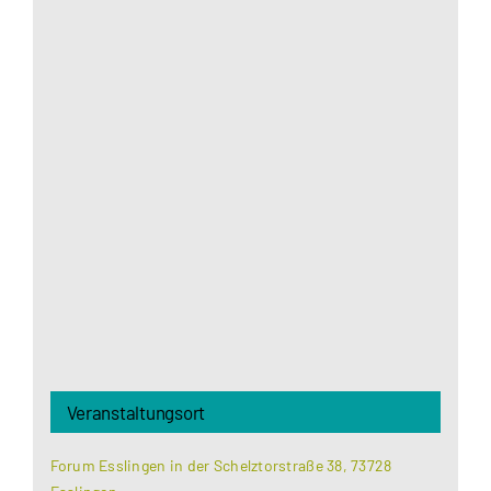
Aus datenschutzrechtlichen Gründen benötigt
Google Maps Ihre Einwilligung um geladen zu
werden. Mehr Informationen finden Sie unter
Datenschutzerklärung
.
Akzeptieren
Veranstaltungsort
Forum Esslingen in der Schelztorstraße 38, 73728