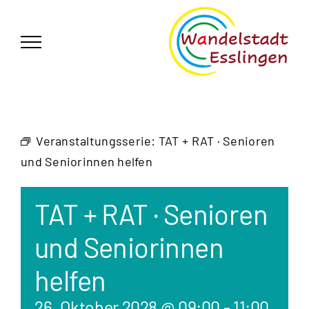
Zum
German
▼
Inhalt
springen
Veranstaltungsserie:
TAT + RAT · Senioren
und Seniorinnen helfen
TAT + RAT · Senioren
und Seniorinnen
helfen
26. Oktober 2028 @ 09:00
-
11:00