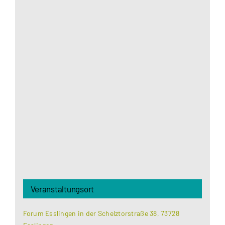
Aus datenschutzrechtlichen Gründen benötigt
Google Maps Ihre Einwilligung um geladen zu
werden. Mehr Informationen finden Sie unter
Datenschutzerklärung
.
Akzeptieren
Veranstaltungsort
Forum Esslingen in der Schelztorstraße 38, 73728