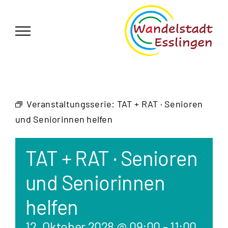
Zum
German
▼
Inhalt
springen
Veranstaltungsserie:
TAT + RAT · Senioren
und Seniorinnen helfen
TAT + RAT · Senioren
und Seniorinnen
helfen
12. Oktober 2028 @ 09:00
-
11:00