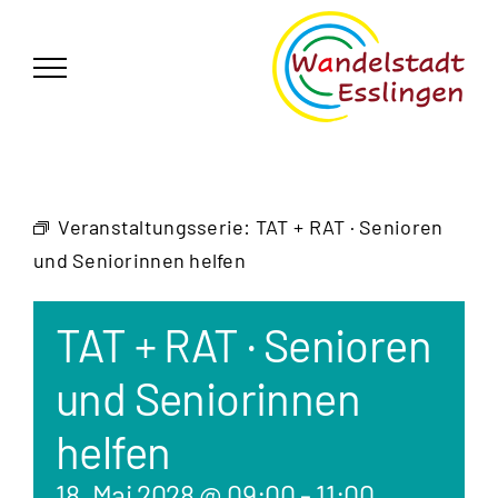
Zum
German
▼
Inhalt
springen
Veranstaltungsserie:
TAT + RAT · Senioren
und Seniorinnen helfen
TAT + RAT · Senioren
und Seniorinnen
helfen
18. Mai 2028 @ 09:00
-
11:00