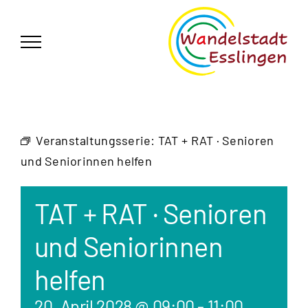
Zum
German
▼
Inhalt
springen
Veranstaltungsserie:
TAT + RAT · Senioren
und Seniorinnen helfen
TAT + RAT · Senioren
und Seniorinnen
helfen
20. April 2028 @ 09:00
-
11:00