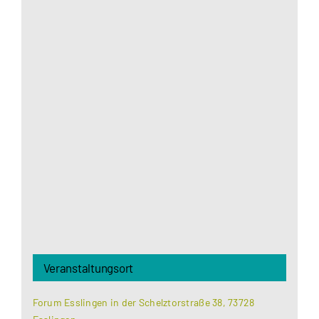
Aus datenschutzrechtlichen Gründen benötigt
Google Maps Ihre Einwilligung um geladen zu
werden. Mehr Informationen finden Sie unter
Datenschutzerklärung
.
Akzeptieren
Veranstaltungsort
Forum Esslingen in der Schelztorstraße 38, 73728