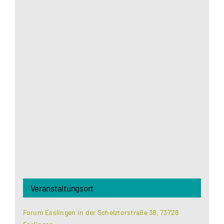
Aus datenschutzrechtlichen Gründen benötigt
Google Maps Ihre Einwilligung um geladen zu
werden. Mehr Informationen finden Sie unter
Datenschutzerklärung
.
Akzeptieren
Veranstaltungsort
Forum Esslingen in der Schelztorstraße 38, 73728