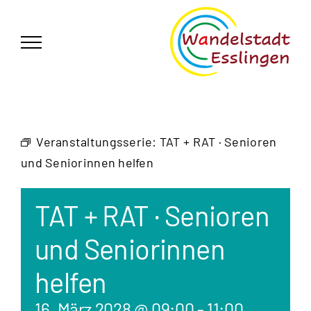
Zum
German
▼
Inhalt
springen
Veranstaltungsserie:
TAT + RAT · Senioren
und Seniorinnen helfen
TAT + RAT · Senioren
und Seniorinnen
helfen
16. März 2028 @ 09:00
-
11:00