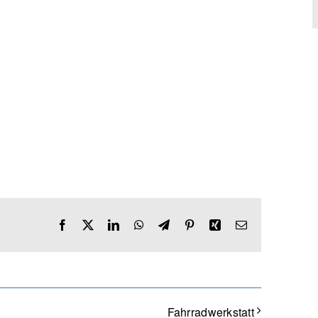
Facebook
X
LinkedIn
WhatsApp
Telegram
Pinterest
Xing
E-
Mail
Fahrradwerkstatt