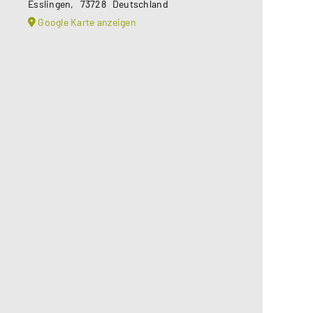
Esslingen
,
73728
Deutschland
Google Karte anzeigen
Aus datenschutzrechtlichen
Gründen benötigt Google Maps Ihre
Einwilligung um geladen zu werden.
Mehr Informationen finden Sie
unter
Datenschutzerklärung
.
Akzeptieren