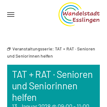
Zum
German
▼
Inhalt
springen
Veranstaltungsserie:
TAT + RAT · Senioren
und Seniorinnen helfen
TAT + RAT · Senioren
und Seniorinnen
helfen
13. Januar 2028 @ 09:00
-
11:00