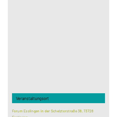
Aus datenschutzrechtlichen Gründen benötigt
Google Maps Ihre Einwilligung um geladen zu
werden. Mehr Informationen finden Sie unter
Datenschutzerklärung
.
Akzeptieren
Veranstaltungsort
Forum Esslingen in der Schelztorstraße 38, 73728