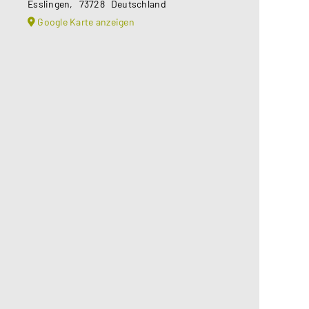
Esslingen
,
73728
Deutschland
Google Karte anzeigen
Aus datenschutzrechtlichen
Gründen benötigt Google Maps Ihre
Einwilligung um geladen zu werden.
Mehr Informationen finden Sie
unter
Datenschutzerklärung
.
Akzeptieren