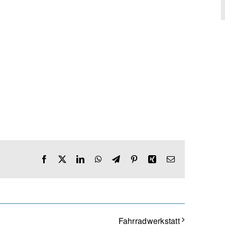
Facebook
X
LinkedIn
WhatsApp
Telegram
Pinterest
Xing
E-
Mail
Fahrradwerkstatt