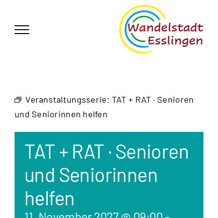
Zum
German
▼
Inhalt
springen
Veranstaltungsserie:
TAT + RAT · Senioren
und Seniorinnen helfen
TAT + RAT · Senioren
und Seniorinnen
helfen
11. November 2027 @ 09:00
-