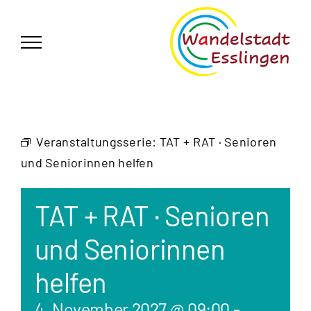
Zum
German
▼
Inhalt
springen
Veranstaltungsserie:
TAT + RAT · Senioren
und Seniorinnen helfen
TAT + RAT · Senioren
und Seniorinnen
helfen
4. November 2027 @ 09:00
-