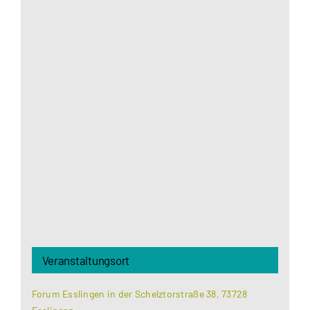
Aus datenschutzrechtlichen Gründen benötigt
Google Maps Ihre Einwilligung um geladen zu
werden. Mehr Informationen finden Sie unter
Datenschutzerklärung
.
Akzeptieren
Veranstaltungsort
Forum Esslingen in der Schelztorstraße 38, 73728