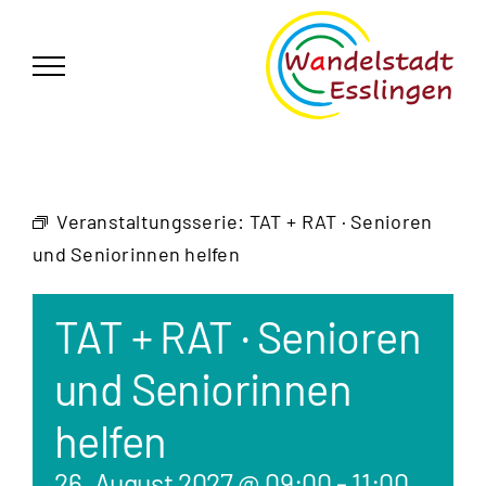
Zum
German
▼
Inhalt
springen
Veranstaltungsserie:
TAT + RAT · Senioren
und Seniorinnen helfen
TAT + RAT · Senioren
und Seniorinnen
helfen
26. August 2027 @ 09:00
-
11:00