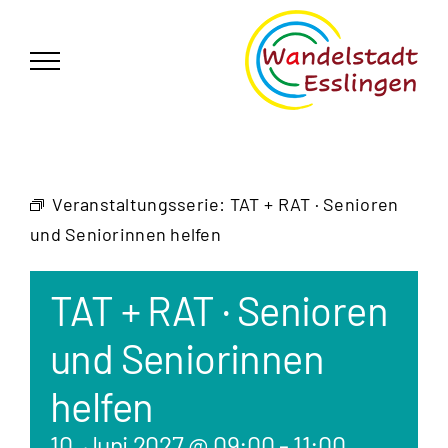
Zum
German
▼
Inhalt
springen
Veranstaltungsserie:
TAT + RAT · Senioren
und Seniorinnen helfen
TAT + RAT · Senioren
und Seniorinnen
helfen
10. Juni 2027 @ 09:00
-
11:00