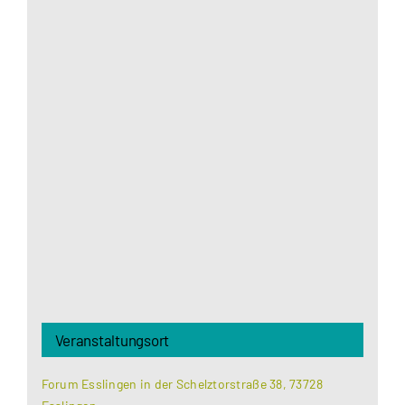
Aus datenschutzrechtlichen Gründen benötigt
Google Maps Ihre Einwilligung um geladen zu
werden. Mehr Informationen finden Sie unter
Datenschutzerklärung
.
Akzeptieren
Veranstaltungsort
Forum Esslingen in der Schelztorstraße 38, 73728