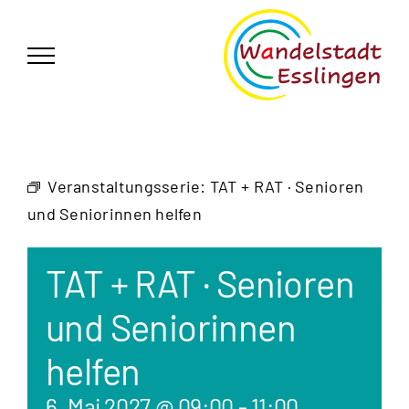
Zum
German
▼
Inhalt
springen
Veranstaltungsserie:
TAT + RAT · Senioren
und Seniorinnen helfen
TAT + RAT · Senioren
und Seniorinnen
helfen
6. Mai 2027 @ 09:00
-
11:00