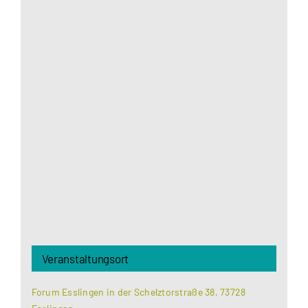
Aus datenschutzrechtlichen Gründen benötigt
Google Maps Ihre Einwilligung um geladen zu
werden. Mehr Informationen finden Sie unter
Datenschutzerklärung
.
Akzeptieren
Veranstaltungsort
Forum Esslingen in der Schelztorstraße 38, 73728