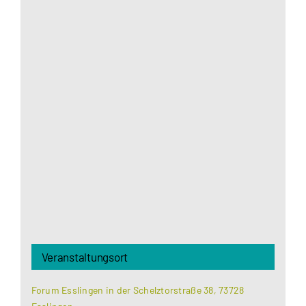
Aus datenschutzrechtlichen Gründen benötigt
Google Maps Ihre Einwilligung um geladen zu
werden. Mehr Informationen finden Sie unter
Datenschutzerklärung
.
Akzeptieren
Veranstaltungsort
Forum Esslingen in der Schelztorstraße 38, 73728