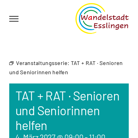
Zum
German
▼
Inhalt
springen
Veranstaltungsserie:
TAT + RAT · Senioren
und Seniorinnen helfen
TAT + RAT · Senioren
und Seniorinnen
helfen
4. März 2027 @ 09:00
-
11:00