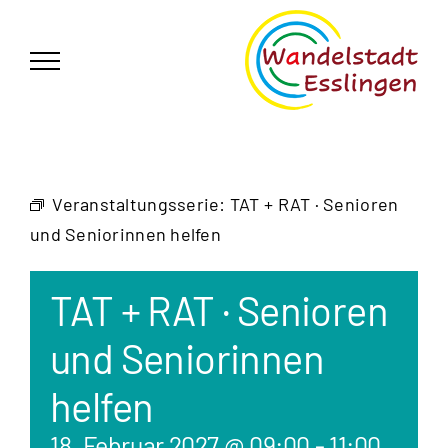
Zum
German
▼
Inhalt
springen
Veranstaltungsserie:
TAT + RAT · Senioren
und Seniorinnen helfen
TAT + RAT · Senioren
und Seniorinnen
helfen
18. Februar 2027 @ 09:00
-
11:00