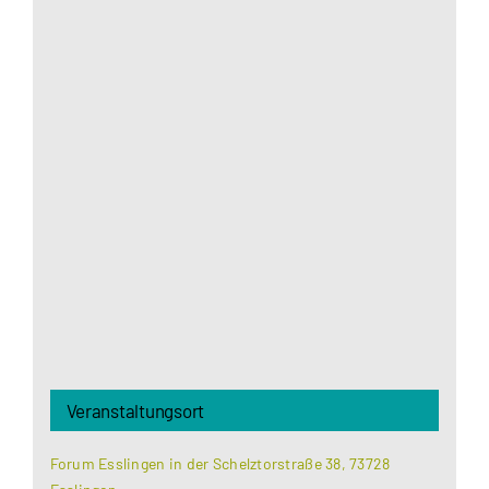
Aus datenschutzrechtlichen Gründen benötigt
Google Maps Ihre Einwilligung um geladen zu
werden. Mehr Informationen finden Sie unter
Datenschutzerklärung
.
Akzeptieren
Veranstaltungsort
Forum Esslingen in der Schelztorstraße 38, 73728