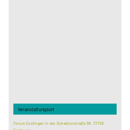
Aus datenschutzrechtlichen Gründen benötigt
Google Maps Ihre Einwilligung um geladen zu
werden. Mehr Informationen finden Sie unter
Datenschutzerklärung
.
Akzeptieren
Veranstaltungsort
Forum Esslingen in der Schelztorstraße 38, 73728