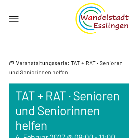
Zum
German
▼
Inhalt
springen
Veranstaltungsserie:
TAT + RAT · Senioren
und Seniorinnen helfen
TAT + RAT · Senioren
und Seniorinnen
helfen
4. Februar 2027 @ 09:00
-
11:00