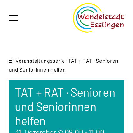
Zum
German
▼
Inhalt
springen
Veranstaltungsserie:
TAT + RAT · Senioren
und Seniorinnen helfen
TAT + RAT · Senioren
und Seniorinnen
helfen
31. Dezember @ 09:00
-
11:00