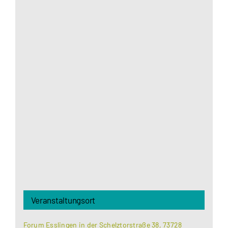
Aus datenschutzrechtlichen Gründen benötigt
Google Maps Ihre Einwilligung um geladen zu
werden. Mehr Informationen finden Sie unter
Datenschutzerklärung
.
Akzeptieren
Veranstaltungsort
Forum Esslingen in der Schelztorstraße 38, 73728