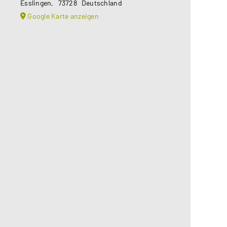
Esslingen
,
73728
Deutschland
Google Karte anzeigen
Aus datenschutzrechtlichen
Gründen benötigt Google Maps Ihre
Einwilligung um geladen zu werden.
Mehr Informationen finden Sie
unter
Datenschutzerklärung
.
Akzeptieren