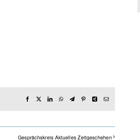
Facebook
X
LinkedIn
WhatsApp
Telegram
Pinterest
Xing
E-
Mail
Gesprächskreis Aktuelles Zeitgeschehen