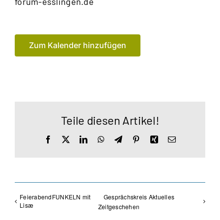
forum-esslingen.de
Zum Kalender hinzufügen
Teile diesen Artikel!
Facebook
X
LinkedIn
WhatsApp
Telegram
Pinterest
Xing
E-
Mail
FeierabendFUNKELN mit
Gesprächskreis Aktuelles
Lisæ
Zeitgeschehen