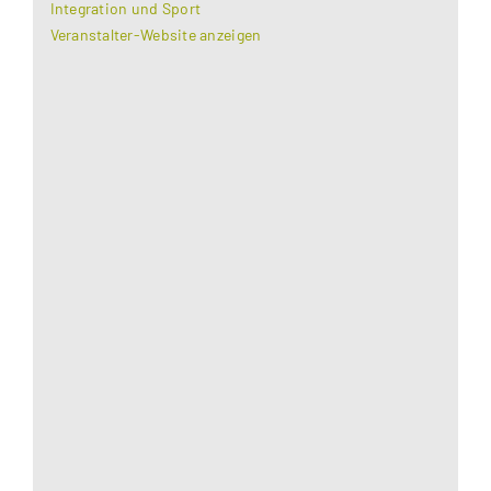
Integration und Sport
Veranstalter-Website anzeigen
Aus datenschutzrechtlichen Gründen benötigt
Google Maps Ihre Einwilligung um geladen zu
werden. Mehr Informationen finden Sie unter
Datenschutzerklärung
.
Akzeptieren