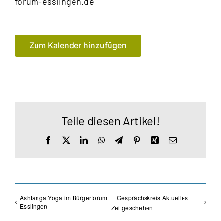
forum-esslingen.de
Zum Kalender hinzufügen
Teile diesen Artikel!
Facebook
X
LinkedIn
WhatsApp
Telegram
Pinterest
Xing
E-
Mail
Ashtanga Yoga im Bürgerforum
Gesprächskreis Aktuelles
Esslingen
Zeitgeschehen