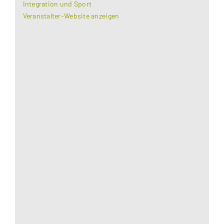
Integration und Sport
Veranstalter-Website anzeigen
Aus datenschutzrechtlichen Gründen benötigt
Google Maps Ihre Einwilligung um geladen zu
werden. Mehr Informationen finden Sie unter
Datenschutzerklärung
.
Akzeptieren