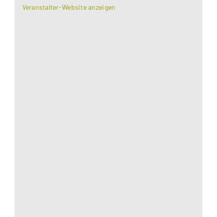
Veranstalter-Website anzeigen
Aus datenschutzrechtlichen Gründen benötigt
Google Maps Ihre Einwilligung um geladen zu
werden. Mehr Informationen finden Sie unter
Datenschutzerklärung
.
Akzeptieren