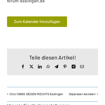
forum-esslingen.de
Zum Kalender hinzufügen
Teile diesen Artikel!
Facebook
X
LinkedIn
WhatsApp
Telegram
Pinterest
Xing
E-
Mail
Chor OMAS GEGEN RECHTS Esslingen
Gipsvasen bemalen