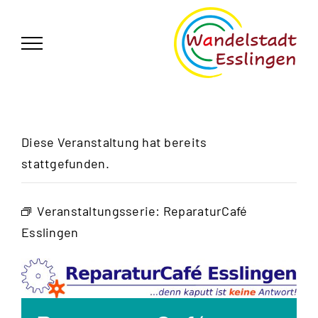
Zum
German
▼
Inhalt
springen
Diese Veranstaltung hat bereits
stattgefunden.
Veranstaltungsserie:
ReparaturCafé
Esslingen