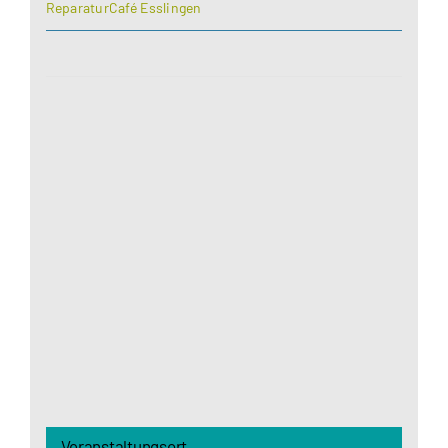
ReparaturCafé Esslingen
Aus datenschutzrechtlichen Gründen benötigt
Google Maps Ihre Einwilligung um geladen zu
werden. Mehr Informationen finden Sie unter
Datenschutzerklärung
.
Akzeptieren
Veranstaltungsort