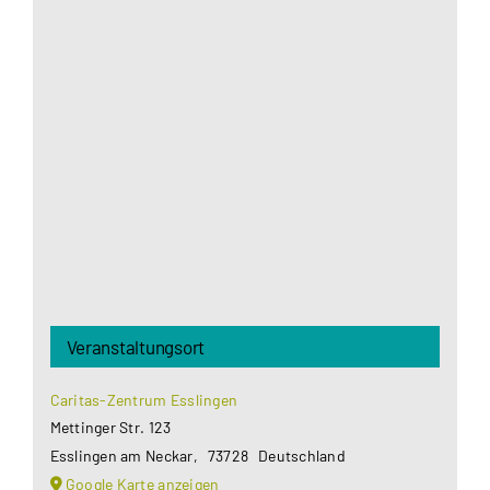
Aus datenschutzrechtlichen Gründen benötigt
Google Maps Ihre Einwilligung um geladen zu
werden. Mehr Informationen finden Sie unter
Datenschutzerklärung
.
Akzeptieren
Veranstaltungsort
Caritas-Zentrum Esslingen
Mettinger Str. 123
Esslingen am Neckar
,
73728
Deutschland
Google Karte anzeigen