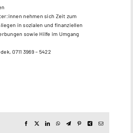
en
ter:innen nehmen sich Zeit zum
liegen in sozialen und finanziellen
erbungen sowie Hilfe im Umgang
dek, 0711 3969 – 5422
Facebook
X
LinkedIn
WhatsApp
Telegram
Pinterest
Xing
E-
Mail