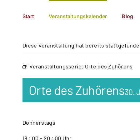
Zum
German
▼
Inhalt
Start
Veranstaltungskalender
Blog
springen
Diese Veranstaltung hat bereits stattgefunde
Veranstaltungsserie:
Orte des Zuhörens
Orte des Zuhörens
30. 
Donnerstags
18 : 00 – 20 : 00 Uhr