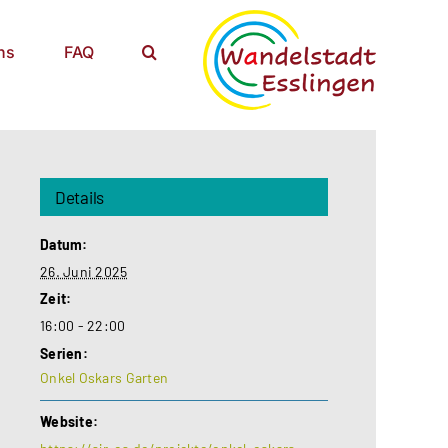
ns
FAQ
Details
Datum:
26. Juni 2025
Zeit:
16:00 - 22:00
Serien:
Onkel Oskars Garten
Website: