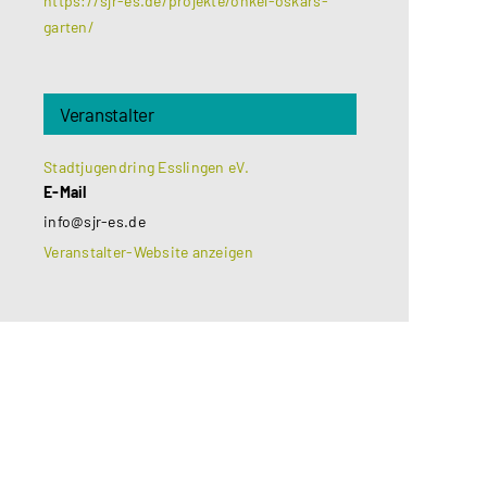
https://sjr-es.de/projekte/onkel-oskars-
garten/
Veranstalter
Stadtjugendring Esslingen eV.
E-Mail
info@sjr-es.de
Veranstalter-Website anzeigen