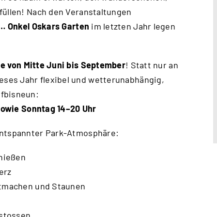
füllen! Nach den Veranstaltungen
 … Onkel Oskars Garten
im letzten Jahr legen
e von Mitte Juni bis September
! Statt nur an
ses Jahr flexibel und wetterunabhängig,
nfbisneun:
sowie Sonntag 14–20 Uhr
 entspannter Park-Atmosphäre:
nießen
erz
tmachen und Staunen
stossen