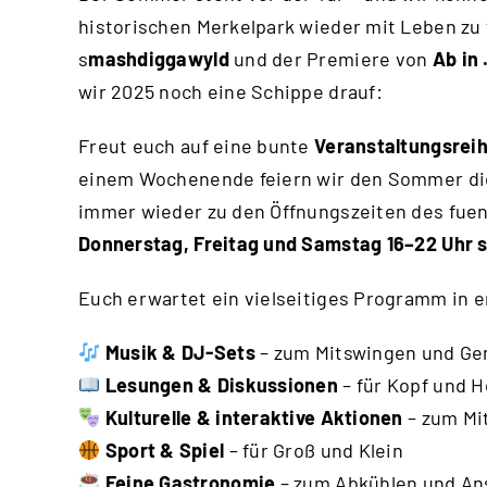
historischen Merkelpark wieder mit Leben zu 
s
mashdiggawyld
und der Premiere von
Ab in
wir 2025 noch eine Schippe drauf:
Freut euch auf eine bunte
Veranstaltungsreih
einem Wochenende feiern wir den Sommer die
immer wieder zu den Öffnungszeiten des fue
Donnerstag, Freitag und Samstag
16–22 Uhr 
Euch erwartet ein vielseitiges Programm in
Musik & DJ-Sets
– zum Mitswingen und Ge
Lesungen & Diskussionen
– für Kopf und H
Kulturelle & interaktive Aktionen
– zum Mi
Sport & Spiel
– für Groß und Klein
Feine Gastronomie
– zum Abkühlen und An