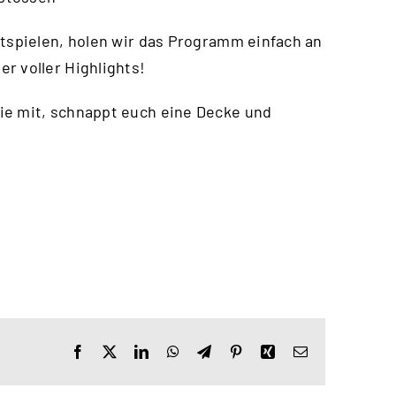
itspielen, holen wir das Programm einfach an
r voller Highlights!
ie mit, schnappt euch eine Decke und
Facebook
X
LinkedIn
WhatsApp
Telegram
Pinterest
Xing
E-
Mail