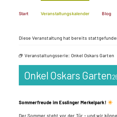
Zum
German
▼
Inhalt
Start
Veranstaltungskalender
Blog
springen
Diese Veranstaltung hat bereits stattgefunde
Veranstaltungsserie:
Onkel Oskars Garten
Onkel Oskars Garten
2
Sommerfreude im Esslinger Merkelpark!
Der Sommer steht vor der Tür – und wir kön