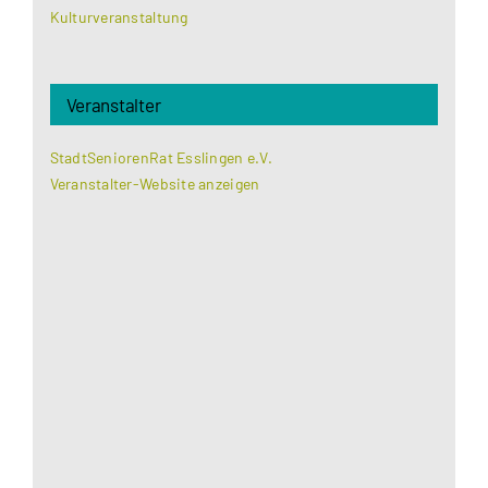
Kulturveranstaltung
Veranstalter
StadtSeniorenRat Esslingen e.V.
Veranstalter-Website anzeigen
Aus datenschutzrechtlichen Gründen benötigt
Google Maps Ihre Einwilligung um geladen zu
werden. Mehr Informationen finden Sie unter
Datenschutzerklärung
.